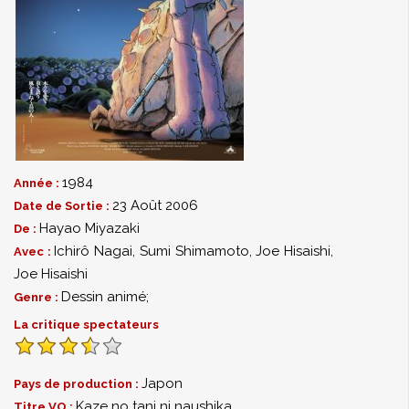
1984
Année :
23 Août 2006
Date de Sortie :
Hayao Miyazaki
De :
Ichirô Nagai
,
Sumi Shimamoto
,
Joe Hisaishi
,
Avec :
Joe Hisaishi
Dessin animé;
Genre :
La critique spectateurs
Japon
Pays de production :
Kaze no tani ni naushika
Titre VO :