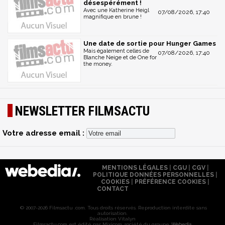
désespérément !
Avec une Katherine Heigl
07/08/2026, 17:40
magnifique en brune !
Une date de sortie pour Hunger Games
Mais également celles de
07/08/2026, 17:40
Blanche Neige et de One for
the money.
NEWSLETTER FILMSACTU
Votre adresse email :
MENTIONS LÉGALES
|
CGU
|
CGV
|
POLITIQUE DONNÉES PERSONNELLES
|
COOKIES
|
PRÉFÉRENCE COOKIES
|
CONTACT
© 2007-2026 Filmsactu .com. Tous droits réservés. Reproduction interdite sans
autorisation.
Réalisation Vitalyn
Filmsactu
.com est édité par Mixicom, société du groupe
Webedia
.