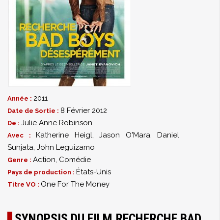
2011
Année :
8 Février 2012
Date de Sortie :
Julie Anne Robinson
De :
Katherine Heigl
,
Jason O'Mara
,
Daniel
Avec :
Sunjata
,
John Leguizamo
Action
,
Comédie
Genre :
États-Unis
Pays de production :
One For The Money
Titre VO :
SYNOPSIS DU FILM RECHERCHE BAD