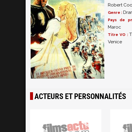
Robert Coo
Dra
Genre :
Pays de p
Maroc
T
Titre VO :
Venice
ACTEURS ET PERSONNALITÉS