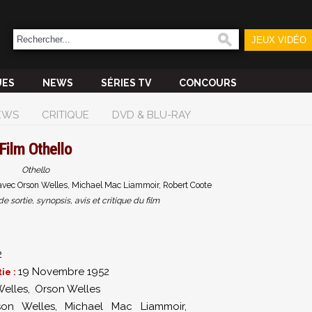
JEUX VIDÉO
UES
NEWS
SÉRIES TV
CONCOURS
EWS
CRITIQUE
DVD & BLU-RAY
Film
Othello
Othello
avec Orson Welles, Michael Mac Liammoir, Robert Coote
sortie, synopsis, avis et critique du film
2
19 Novembre 1952
ie :
Welles
,
Orson Welles
son Welles
,
Michael Mac Liammoir
,