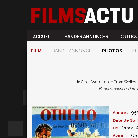
ACCUEIL
BANDES ANNONCES
CRITIQ
FILM
BANDE ANNONCE
PHOTOS
N
de Orson Welles et de Orson Welles 
Bande annonce, date de 
195
Année :
Date de Sort
Orson 
De :
Or
Avec :