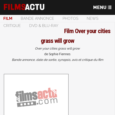
FILM
BANDE ANNONCE
PHOTOS
NEWS
CRITIQUE
DVD & BLU-RAY
Film
Over your cities
grass will grow
Over your cities grass will grow
de Sophie Fiennes
Bande annonce, date de sortie, synopsis, avis et critique du film