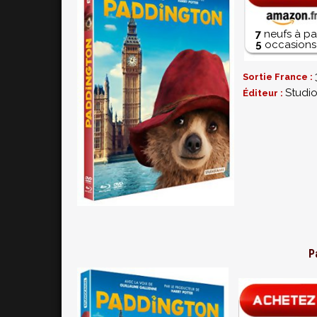
7
neufs à pa
5
occasions 
Sortie France :
Studi
Éditeur :
P