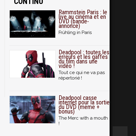
CONTINU
Rammstein Paris : le
live au cinéma et en
DVD (bande-
annonce)
Frühling in Paris
Deadpool : toutes les
erreurs et les gaffes
du film dans une
vidéo !
Tout ce qui ne va pas
répertorié !
Deadpool casse
internet pour la sortie
du DVD (meme +
bonus)
The Merc with a mouth
!