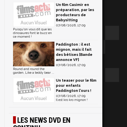
Un film Casimir en
préparation, par les
producteurs de
Babysitting
07/08/2026, 17:09
Puisqu'on vous dit que les
dinosaures font le buzz en
ce moment !
Paddington : il est
mignon, mais il fait
des bêtises [Bande
annonce VF]
07/08/2026, 17:09
Round and round the
garden, Like a teddy bear ...
Un teaser pour le film
pour enfants
Paddington l'ours !
07/08/2026, 17:09
Il est kro kro mignon !
LES NEWS DVD EN