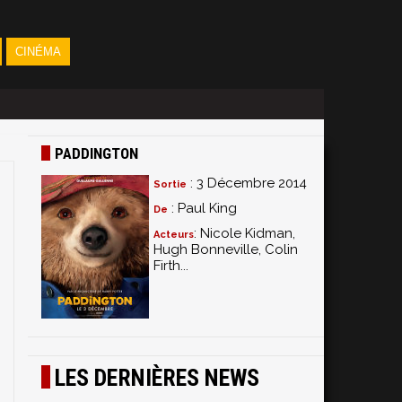
CINÉMA
PADDINGTON
: 3 Décembre 2014
Sortie
: Paul King
De
: Nicole Kidman,
Acteurs
Hugh Bonneville, Colin
Firth...
LES DERNIÈRES NEWS