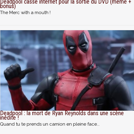
Deadpool casse internet pour la sortie du DVD (meme +
bonus)
The Merc with a mouth !
Deadpool : la mort de Ryan Reynolds dans une scène
inédite !
Quand tu te prends un camion en pleine face...