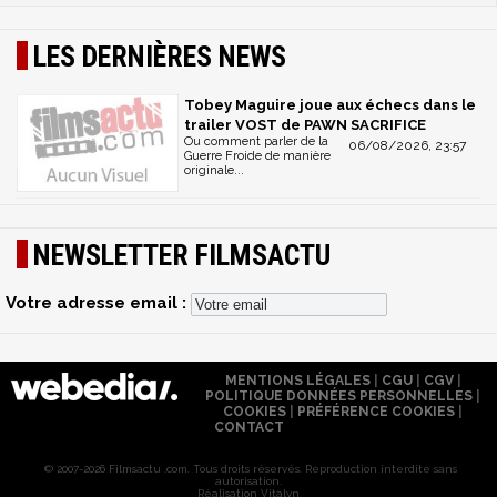
LES DERNIÈRES NEWS
Tobey Maguire joue aux échecs dans le
trailer VOST de PAWN SACRIFICE
Ou comment parler de la
06/08/2026, 23:57
Guerre Froide de manière
originale...
NEWSLETTER FILMSACTU
Votre adresse email :
MENTIONS LÉGALES
|
CGU
|
CGV
|
POLITIQUE DONNÉES PERSONNELLES
|
COOKIES
|
PRÉFÉRENCE COOKIES
|
CONTACT
© 2007-2026 Filmsactu .com. Tous droits réservés. Reproduction interdite sans
autorisation.
Réalisation Vitalyn