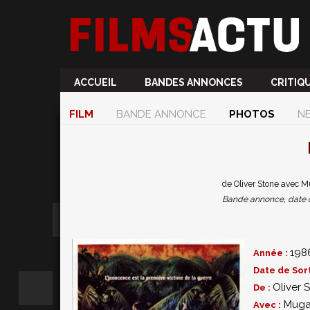
ACCUEIL
BANDES ANNONCES
CRITIQ
FILM
BANDE ANNONCE
PHOTOS
N
de Oliver Stone avec M
Bande annonce, date de 
198
Année :
Date de Sort
Oliver 
De :
Muga 
Avec :