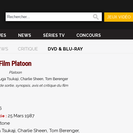
JEUX VIDÉO
UES
NEWS
SÉRIES TV
CONCOURS
EWS
CRITIQUE
DVD & BLU-RAY
Film
Platoon
Platoon
uga Tsukaji, Charlie Sheen, Tom Berenger
sortie, synopsis, avis et critique du film
6
25 Mars 1987
ie :
Stone
Tsukaji
,
Charlie Sheen
,
Tom Berenger
,