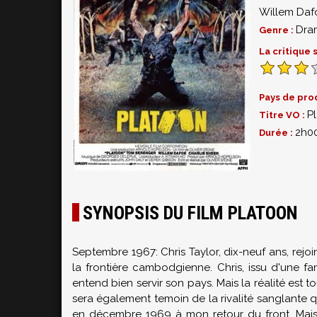
Willem Daf
Dra
Genre :
La critique
Pays de pro
P
Titre VO :
2h0
Durée :
SYNOPSIS DU FILM PLATOON
Septembre 1967: Chris Taylor, dix-neuf ans, rej
la frontière cambodgienne. Chris, issu d'une fa
entend bien servir son pays. Mais la réalité est to
sera également temoin de la rivalité sanglante qui
en décembre 1969 à mon retour du front. Mais p