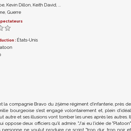
oe
,
Kevin Dillon
,
Keith David
,
...
me
,
Guerre
 spectateurs
États-Unis
duction :
latoon
0
oint la compagnie Bravo du 25ème régiment d'infanterie, près de
mille bourgeoise s'est engagé volontairement et, plein d'idéal
ut autre et ses illusions vont tomber les unes après les autres. Il
 oppose deux officiers qu'il admire. "J'ai eu l'idée de "Platoon"
ersonne ne voulut produire ce script "trop dur, trop noir et