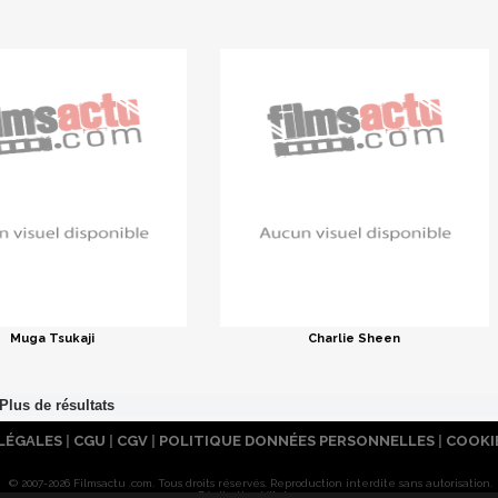
Muga Tsukaji
Charlie Sheen
LÉGALES
|
CGU
|
CGV
|
POLITIQUE DONNÉES PERSONNELLES
|
COOKI
© 2007-2026 Filmsactu .com. Tous droits réservés. Reproduction interdite sans autorisation.
Réalisation Vitalyn