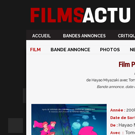
ACCUEIL
BANDES ANNONCES
CRITIQ
FILM
BANDE ANNONCE
PHOTOS
N
Film
P
de Hayao Miyazaki avec Tom
Bande annonce, date de 
200
Année :
Date de Sort
Hayao 
De :
Tom
Avec :