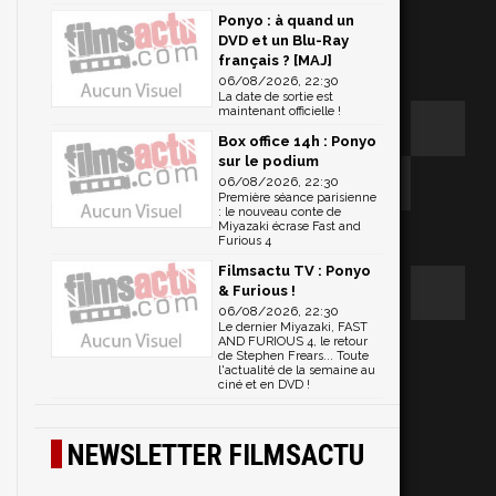
Ponyo : à quand un
DVD et un Blu-Ray
français ? [MAJ]
06/08/2026, 22:30
La date de sortie est
maintenant officielle !
Box office 14h : Ponyo
sur le podium
06/08/2026, 22:30
Première séance parisienne
: le nouveau conte de
Miyazaki écrase Fast and
Furious 4
Filmsactu TV : Ponyo
& Furious !
06/08/2026, 22:30
Le dernier Miyazaki, FAST
AND FURIOUS 4, le retour
de Stephen Frears... Toute
l'actualité de la semaine au
ciné et en DVD !
NEWSLETTER FILMSACTU