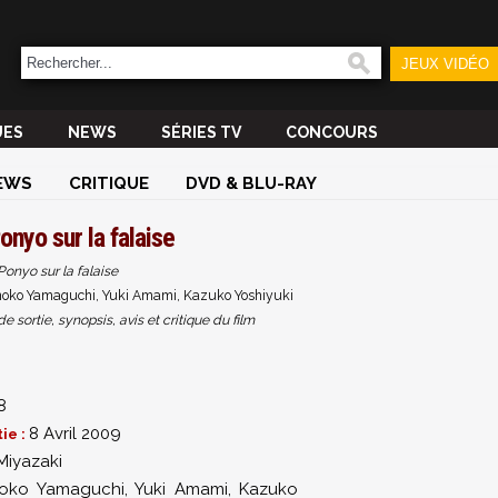
JEUX VIDÉO
UES
NEWS
SÉRIES TV
CONCOURS
EWS
CRITIQUE
DVD & BLU-RAY
onyo sur la falaise
Ponyo sur la falaise
oko Yamaguchi, Yuki Amami, Kazuko Yoshiyuki
sortie, synopsis, avis et critique du film
8
8 Avril 2009
ie :
Miyazaki
oko Yamaguchi
,
Yuki Amami
,
Kazuko