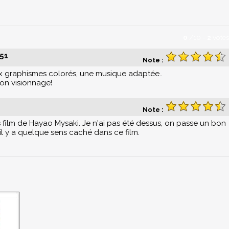
0
/
10
-
2
votes
:51
Note :
ux graphismes colorés, une musique adaptée..
son visionnage!
Note :
es film de Hayao Mysaki. Je n'ai pas été dessus, on passe un bon
il y a quelque sens caché dans ce film.