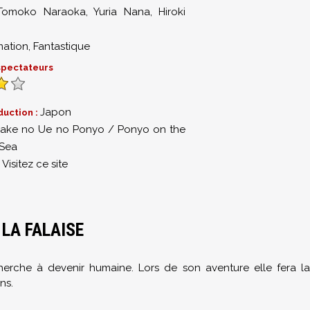
Tomoko Naraoka
,
Yuria Nana
,
Hiroki
mation
,
Fantastique
 spectateurs
Japon
duction :
ake no Ue no Ponyo / Ponyo on the
 Sea
Visitez ce site
:
LA FALAISE
erche à devenir humaine. Lors de son aventure elle fera la
ns.