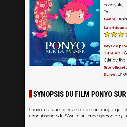
Yoshiyuki
,
Doi
,
...
Ani
Genre :
La critique
Pays de pro
G
Titre VO :
Cliff by the
Site officiel 
1h55
Durée :
SYNOPSIS DU FILM PONYO SUR 
Ponyo est une princesse poisson rouge qui ch
connaissance de Sôsuke un jeune garçon de 5 a