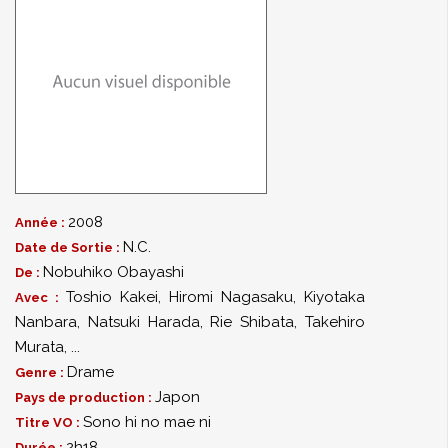
2008
Année :
N.C.
Date de Sortie :
Nobuhiko Obayashi
De :
Toshio Kakei
,
Hiromi Nagasaku
,
Kiyotaka
Avec :
Nanbara
,
Natsuki Harada
,
Rie Shibata
,
Takehiro
Murata
,
...
Drame
Genre :
Japon
Pays de production :
Sono hi no mae ni
Titre VO :
2h18
Durée :