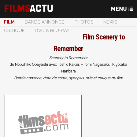
FILM
BANDE ANNONCE
PHOTOS
NEWS
CRITIQUE
DVD & BLU-RAY
Film
Scenery to
Remember
Scenery to Remember
de Nobuhiko Obayashi avec Toshio Kakei, Hiromi Nagasaku, Kiyotaka
Nanbara
Bande annonce, date de sortie, synopsis, avis et critique du film