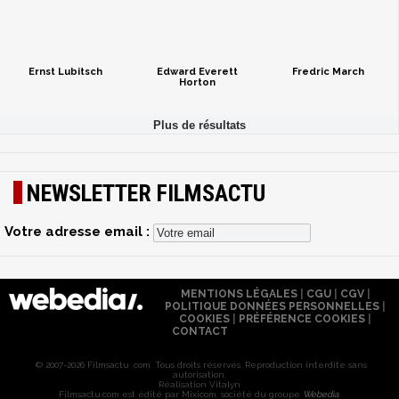
Ernst Lubitsch
Edward Everett
Fredric March
Horton
NEWSLETTER FILMSACTU
Votre adresse email :
MENTIONS LÉGALES
|
CGU
|
CGV
|
POLITIQUE DONNÉES PERSONNELLES
|
COOKIES
|
PRÉFÉRENCE COOKIES
|
CONTACT
© 2007-2026 Filmsactu .com. Tous droits réservés. Reproduction interdite sans
autorisation.
Réalisation Vitalyn
Filmsactu
.com est édité par Mixicom, société du groupe
Webedia
.