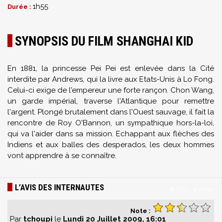
1h55
Durée :
SYNOPSIS DU FILM SHANGHAI KID
En 1881, la princesse Pei Pei est enlevée dans la Cité
interdite par Andrews, qui la livre aux Etats-Unis à Lo Fong.
Celui-ci exige de l'empereur une forte rançon. Chon Wang,
un garde impérial, traverse l'Atlantique pour remettre
l'argent. Plongé brutalement dans l'Ouest sauvage, il fait la
rencontre de Roy O'Bannon, un sympathique hors-la-loi,
qui va l'aider dans sa mission. Echappant aux flèches des
Indiens et aux balles des desperados, les deux hommes
vont apprendre à se connaître.
L’AVIS DES INTERNAUTES
0
/
10
-
1
votes
Note :
Par
tchoupi
le
Lundi 20 Juillet 2009, 16:01