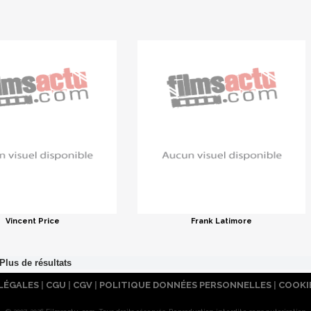
Vincent Price
Frank Latimore
LÉGALES
|
CGU
|
CGV
|
POLITIQUE DONNÉES PERSONNELLES
|
COOKI