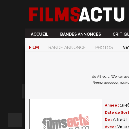
ACCUEIL
BANDES ANNONCES
CRITIQ
FILM
BANDE ANNONCE
PHOTOS
NE
de Alfred L. Werker ave
Bande annonce, date de 
194
Année :
Date de Sort
Alfred L
De :
Vince
Avec :