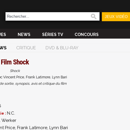
JEUX VIDÉO
UES
NEWS
SÉRIES TV
CONCOURS
WS
CRITIQUE
DVD & BLU-RAY
Film
Shock
Shock
c Vincent Price, Frank Latimore, Lynn Bari
sortie, synopsis, avis et critique du film
6
N.C.
ie :
. Werker
nt Price
,
Frank Latimore
,
Lynn Bari