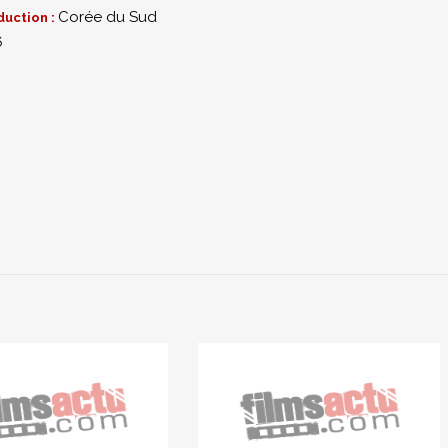
Corée du Sud
duction :
6