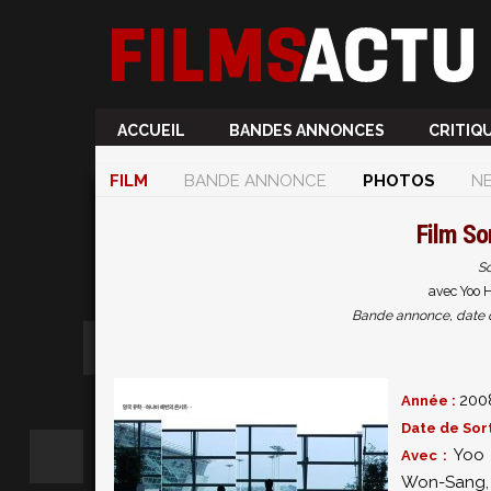
ACCUEIL
BANDES ANNONCES
CRITIQ
FILM
BANDE ANNONCE
PHOTOS
N
Film
So
S
avec Yoo H
Bande annonce, date de 
200
Année :
Date de Sort
Yoo 
Avec :
Won-Sang