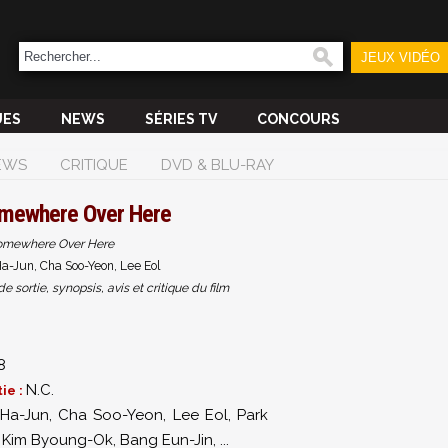
JEUX VIDÉO
UES
NEWS
SÉRIES TV
CONCOURS
EWS
CRITIQUE
DVD & BLU-RAY
mewhere Over Here
omewhere Over Here
a-Jun, Cha Soo-Yeon, Lee Eol
sortie, synopsis, avis et critique du film
8
N.C.
ie :
Ha-Jun
,
Cha Soo-Yeon
,
Lee Eol
,
Park
,
Kim Byoung-Ok
,
Bang Eun-Jin
,
...