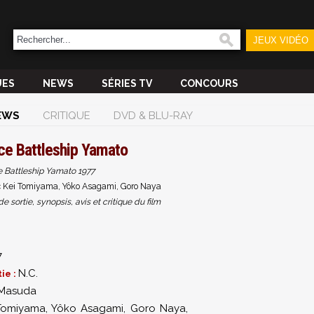
JEUX VIDÉO
UES
NEWS
SÉRIES TV
CONCOURS
EWS
CRITIQUE
DVD & BLU-RAY
ce Battleship Yamato
 Battleship Yamato 1977
 Kei Tomiyama, Yôko Asagami, Goro Naya
sortie, synopsis, avis et critique du film
7
N.C.
ie :
 Masuda
Tomiyama
,
Yôko Asagami
,
Goro Naya
,