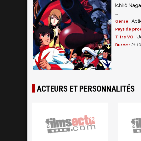
Ichirô Naga
...
Act
Genre :
Pays de pro
U
Titre VO :
2h1
Durée :
ACTEURS ET PERSONNALITÉS