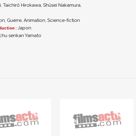
i
,
Taichirô Hirokawa
,
Shûsei Nakamura
,
ion
,
Guerre
,
Animation
,
Science-fiction
Japon
duction :
chu senkan Yamato
0