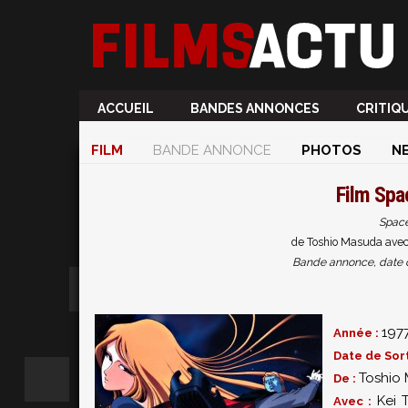
ACCUEIL
BANDES ANNONCES
CRITIQ
FILM
BANDE ANNONCE
PHOTOS
N
Film
Spa
Space
de Toshio Masuda avec
Bande annonce, date de 
197
Année :
Date de Sort
Toshio
De :
Kei 
Avec :