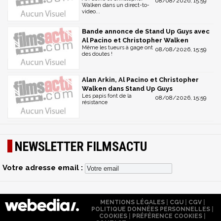
08/08/2026, 15:59
Walken dans un direct-to-
video...
Bande annonce de Stand Up Guys avec
Al Pacino et Christopher Walken
Même les tueurs à gage ont
08/08/2026, 15:59
des doutes !
Alan Arkin, Al Pacino et Christopher
Walken dans Stand Up Guys
Les papis font de la
08/08/2026, 15:59
résistance
NEWSLETTER FILMSACTU
Votre adresse email :
MENTIONS LÉGALES
|
CGU
|
CGV
|
POLITIQUE DONNÉES PERSONNELLES
|
COOKIES
|
PRÉFÉRENCE COOKIES
|