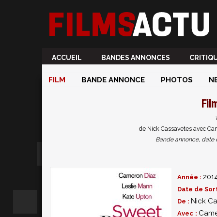
ACCUEIL
BANDES ANNONCES
CRITIQ
FILM
BANDE ANNONCE
PHOTOS
N
Fil
de Nick Cassavetes avec Cam
Bande annonce, date de 
201
Année :
Date de Sort
Nick C
De :
Came
Avec :