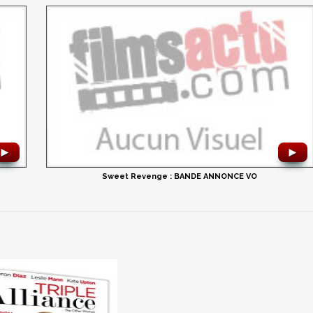
►
►
Sweet Revenge : BANDE ANNONCE VO