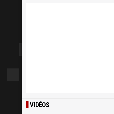
VIDÉOS