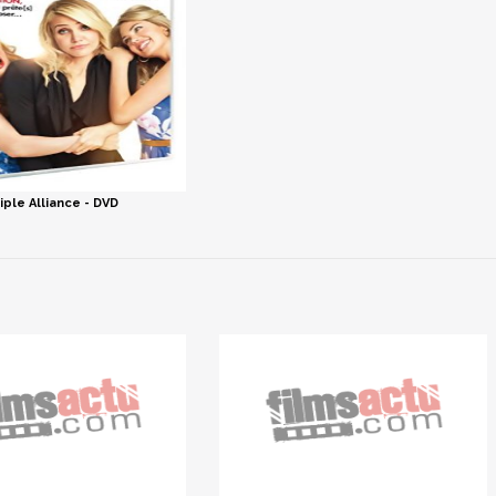
iple Alliance - DVD