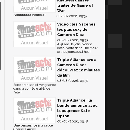
Khaleesi dans le
trailer de Game of
War
Saluuuuuut nounou !
08/08/2026, 09:37
Vidéo : les 9 scènes
les plus sexy de
Cameron Diaz
08/08/2026, 09:37
A 41 ans, la jolie blonde
découverte dans The Mask
est toujours aussi hot !
Triple Alliance avec
Cameron Diaz :
découvrez 10 minutes
du film
08/08/2026, 09:37
Sexe, trahison et vengeance
dans la comédie girly de
l'été !
Triple Alliance : la
bande annonce avec
la pulpeuse Kate
Upton
08/08/2026, 09:37
Une vengeance à la sauce
Charlie's Angel