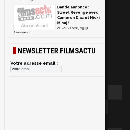
Bande annonce :
Sweet Revenge avec
Cameron Diaz et Nicki
Minaj !
08/08/2026, 09:37
Akwaaaaard
NEWSLETTER FILMSACTU
Votre adresse email :