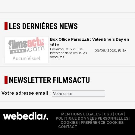
LES DERNIÈRES NEWS
Box Office Paris 14h : Valentine's Day en
tête
Les amoureux qui se
09/08/2026, 18:25
bécotent dans les salles
obscures
NEWSLETTER FILMSACTU
Votre adresse email :
MENTIONS LÉGALES
|
CGU
|
CGV
|
POLITIQUE DONNÉES PERSONNELLES
|
COOKIES
|
PRÉFÉRENCE COOKIES
|
CONTACT