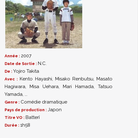
2007
Année :
N.C.
Date de Sortie :
Yojiro Takita
De :
Kento Hayashi
,
Misako Renbutsu
,
Masato
Avec :
Hagiwara
,
Misa Uehara
,
Mari Hamada
,
Tatsuo
Yamada
,
...
Comédie dramatique
Genre :
Japon
Pays de production :
Batterî
Titre VO :
1h58
Durée :