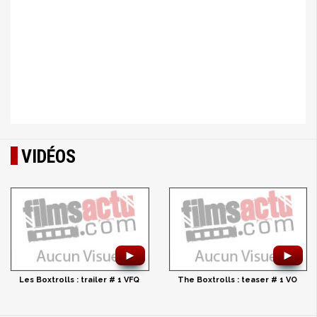
VIDÉOS
►
►
Les Boxtrolls : trailer # 1 VFQ
The Boxtrolls : teaser # 1 VO