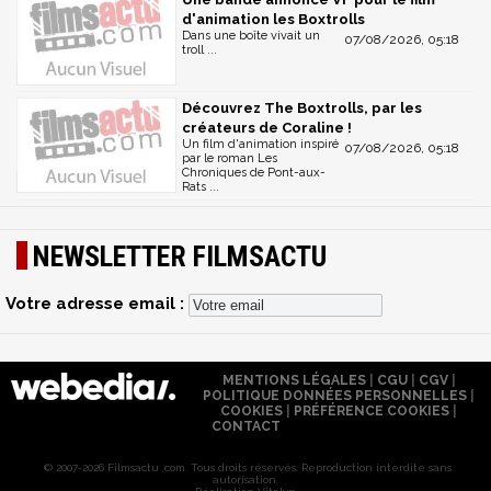
d'animation les Boxtrolls
Dans une boîte vivait un
07/08/2026, 05:18
troll ...
Découvrez The Boxtrolls, par les
créateurs de Coraline !
Un film d'animation inspiré
07/08/2026, 05:18
par le roman Les
Chroniques de Pont-aux-
Rats ...
NEWSLETTER FILMSACTU
Votre adresse email :
MENTIONS LÉGALES
|
CGU
|
CGV
|
POLITIQUE DONNÉES PERSONNELLES
|
COOKIES
|
PRÉFÉRENCE COOKIES
|
CONTACT
© 2007-2026 Filmsactu .com. Tous droits réservés. Reproduction interdite sans
autorisation.