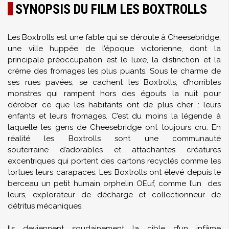
SYNOPSIS DU FILM LES BOXTROLLS
Les Boxtrolls est une fable qui se déroule à Cheesebridge,
une ville huppée de l’époque victorienne, dont la
principale préoccupation est le luxe, la distinction et la
crème des fromages les plus puants. Sous le charme de
ses rues pavées, se cachent les Boxtrolls, d’horribles
monstres qui rampent hors des égouts la nuit pour
dérober ce que les habitants ont de plus cher : leurs
enfants et leurs fromages. C’est du moins la légende à
laquelle les gens de Cheesebridge ont toujours cru. En
réalité les Boxtrolls sont une communauté
souterraine d’adorables et attachantes créatures
excentriques qui portent des cartons recyclés comme les
tortues leurs carapaces. Les Boxtrolls ont élevé depuis le
berceau un petit humain orphelin OEuf, comme l’un des
leurs, explorateur de décharge et collectionneur de
détritus mécaniques.
Ils deviennent soudainement la cible d’un infâme