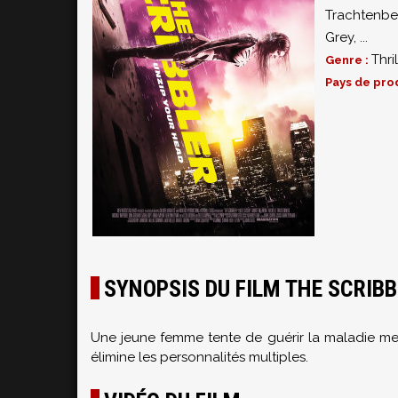
Trachtenbe
Grey
,
...
Thril
Genre :
Pays de pro
SYNOPSIS DU FILM THE SCRIB
Une jeune femme tente de guérir la maladie ment
élimine les personnalités multiples.