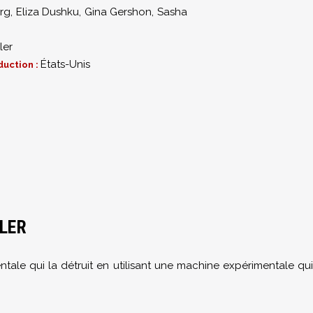
rg
,
Eliza Dushku
,
Gina Gershon
,
Sasha
ler
États-Unis
duction :
BLER
ale qui la détruit en utilisant une machine expérimentale qui