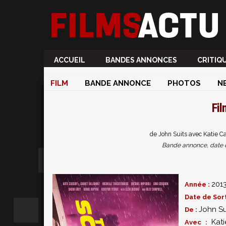
ACCUEIL
BANDES ANNONCES
CRITIQ
FILM
BANDE ANNONCE
PHOTOS
N
Fi
de John Suits avec Katie Ca
Bande annonce, date de 
201
Année :
Date de Sort
John Su
De :
Kat
Avec :