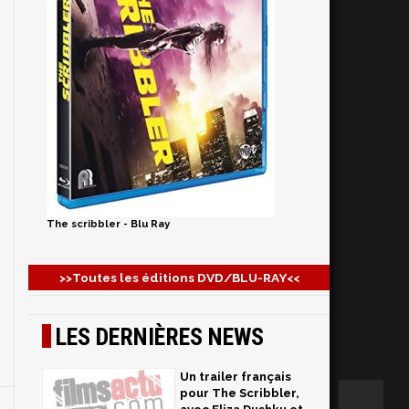
The scribbler - Blu Ray
>>Toutes les éditions DVD/BLU-RAY<<
LES DERNIÈRES NEWS
Un trailer français
pour The Scribbler,