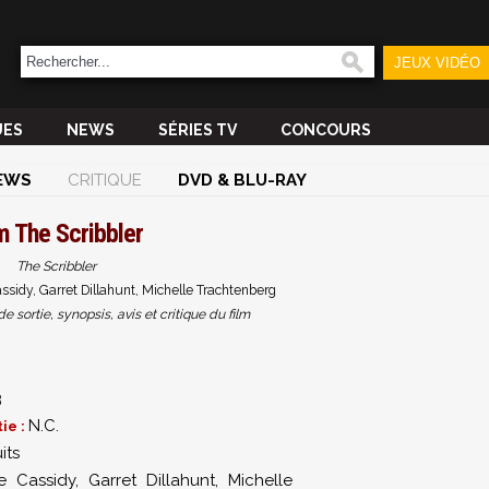
JEUX VIDÉO
UES
NEWS
SÉRIES TV
CONCOURS
EWS
CRITIQUE
DVD & BLU-RAY
lm
The Scribbler
The Scribbler
ssidy, Garret Dillahunt, Michelle Trachtenberg
sortie, synopsis, avis et critique du film
3
N.C.
ie :
its
ie Cassidy
,
Garret Dillahunt
,
Michelle