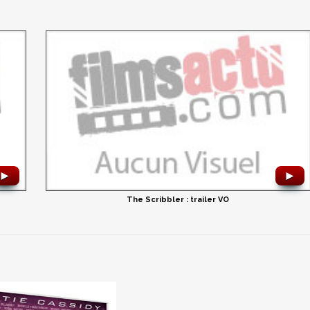
►
►
The Scribbler : trailer VO