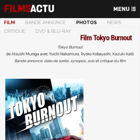
FILM
BANDE ANNONCE
PHOTOS
NEWS
CRITIQUE
DVD & BLU-RAY
Film
Tokyo Burnout
Tokyo Burnout
de Atsushi Muroga avec Yuichi Nakamura, Ryoko Kobayashi, Kazuki Katô
Bande annonce, date de sortie, synopsis, avis et critique du film