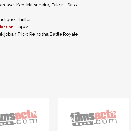
Namase
,
Ken Matsudaira
,
Takeru Sato
,
astique
,
Thriller
Japon
uction :
kijoban Trick: Reinosha Battle Royale