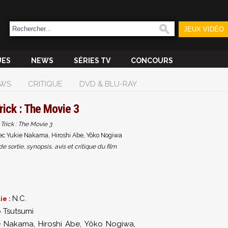
JEUX VIDÉO
UES
NEWS
SÉRIES TV
CONCOURS
WS
CRITIQUE
DVD & BLU-RAY
rick : The Movie 3
Trick : The Movie 3
ec Yukie Nakama, Hiroshi Abe, Yôko Nogiwa
sortie, synopsis, avis et critique du film
0
N.C.
ie :
o Tsutsumi
e Nakama
,
Hiroshi Abe
,
Yôko Nogiwa
,