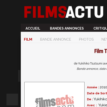
ACCUEIL
BANDES ANNONCES
CRITIQ
FILM
BANDE ANNONCE
PHOTOS
NE
Film
T
de Yukihiko Tsutsumi av
Bande annonce, date de 
201
Année :
Date de Sort
Yukihik
De :
Yuki
Avec :