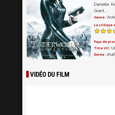
Danielle
,
Ka
Grant
,
...
Act
Genre :
La critique
Pays de pro
U
Titre VO :
1h4
Durée :
VIDÉO DU FILM