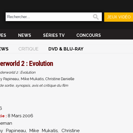
JEUX VIDÉO
UES
NEWS
SÉRIES TV
CONCOURS
EWS
CRITIQUE
DVD & BLU-RAY
erworld 2 : Evolution
derworld 2 : Evolution
 Papineau, Mike Mukatis, Christine Danielle
sortie, synopsis, avis et critique du film
6
8 Mars 2006
ie :
seman
y Papineau
,
Mike Mukatis
,
Christine