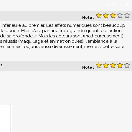
0
/
10
-
2
votes
Note :
t inférieure au premier. Les effets numériques sont beaucoup
de punch. Mais c'est par une trop grande quantité d'action
d de sa profondeur. Mais les acteurs sont (malheureusement)
s réussis (maquillage et animatroniques), l'ambiance à la
mier mais toujours aussi divertissement, même si cette suite
41
Note :