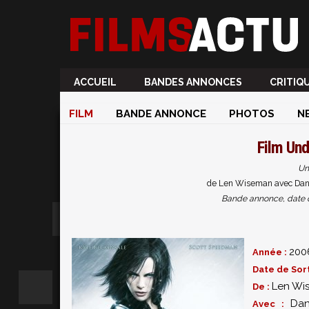
ACCUEIL
BANDES ANNONCES
CRITIQ
FILM
BANDE ANNONCE
PHOTOS
N
Film
Und
Un
de Len Wiseman avec Dany
Bande annonce, date de 
200
Année :
Date de Sort
Len Wi
De :
Dan
Avec :