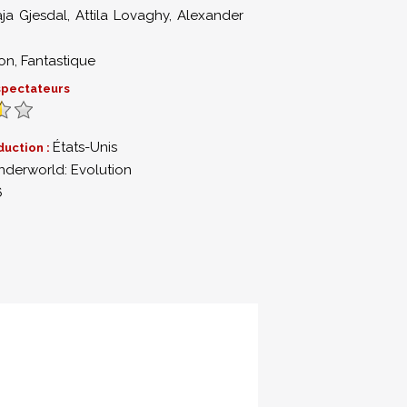
ja Gjesdal
,
Attila Lovaghy
,
Alexander
ion
,
Fantastique
 spectateurs
États-Unis
duction :
nderworld: Evolution
6