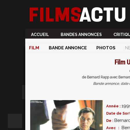
ACCUEIL
BANDES ANNONCES
CRITIQ
FILM
BANDE ANNONCE
PHOTOS
N
Film
U
de Bernard Rapp avec Bernard
Bande annonce, date de 
199
Année :
Date de Sort
Bernar
De :
Ber
Avec :