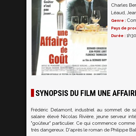
Charles Ber
Léaud
,
Jean
Com
Genre :
Pays de pro
1h3
Durée :
SYNOPSIS DU FILM UNE AFFAIR
Frédéric Delamont, industriel au sommet de sa
salaire élevé Nicolas Rivière, jeune serveur in
"goûteur" particulier. Ce qui commence comme un
très dangereux. D'après le roman de Philippe Bal