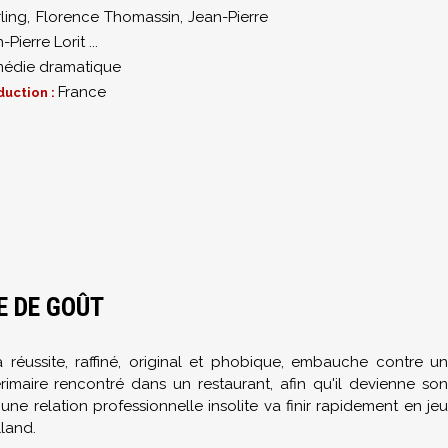
ling
,
Florence Thomassin
,
Jean-Pierre
-Pierre Lorit
...
édie dramatique
France
duction :
0
E DE GOÛT
 réussite, raffiné, original et phobique, embauche contre un
térimaire rencontré dans un restaurant, afin qu'il devienne son
e relation professionnelle insolite va finir rapidement en jeu
land.