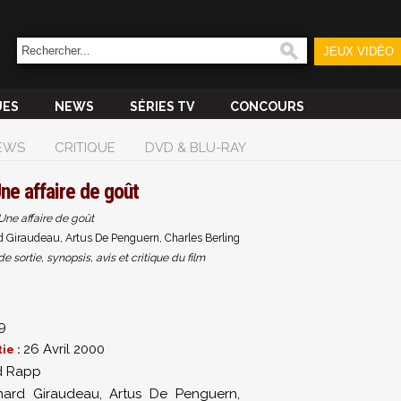
JEUX VIDÉO
UES
NEWS
SÉRIES TV
CONCOURS
EWS
CRITIQUE
DVD & BLU-RAY
ne affaire de goût
Une affaire de goût
 Giraudeau, Artus De Penguern, Charles Berling
sortie, synopsis, avis et critique du film
9
26 Avril 2000
ie :
d Rapp
nard Giraudeau
,
Artus De Penguern
,