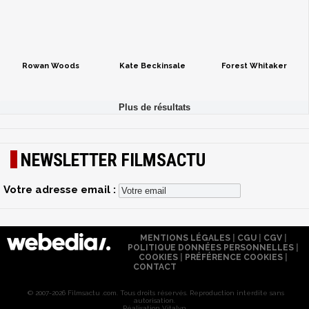
Rowan Woods
Kate Beckinsale
Forest Whitaker
NEWSLETTER FILMSACTU
Votre adresse email :
MENTIONS LÉGALES
|
CGU
|
CGV
|
POLITIQUE DONNÉES PERSONNELLES
|
COOKIES
|
PRÉFÉRENCE COOKIES
|
CONTACT
© 2007-2026 Filmsactu .com. Tous droits réservés. Reproduction interdite sans
autorisation.
Réalisation Vitalyn