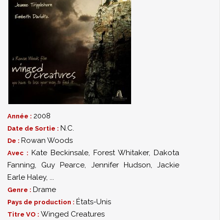
2008
Année :
N.C.
Date de Sortie :
Rowan Woods
De :
Kate Beckinsale
,
Forest Whitaker
,
Dakota
Avec :
Fanning
,
Guy Pearce
,
Jennifer Hudson
,
Jackie
Earle Haley
,
...
Drame
Genre :
États-Unis
Pays de production :
Winged Creatures
Titre VO :