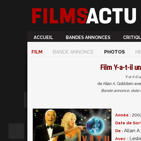
ACCUEIL
BANDES ANNONCES
CRITIQ
FILM
BANDE ANNONCE
PHOTOS
N
Film
Y-a-t-il u
Y-a-t-il 
de Allan A. Goldstein ave
Bande annonce, date de 
200
Année :
Date de Sort
Allan A
De :
Lesli
Avec :