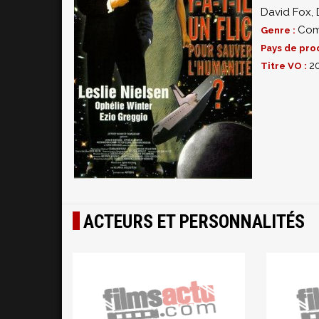
David Fox
,
Com
Genre :
Pays de pro
2
Titre VO :
ACTEURS ET PERSONNALITÉS