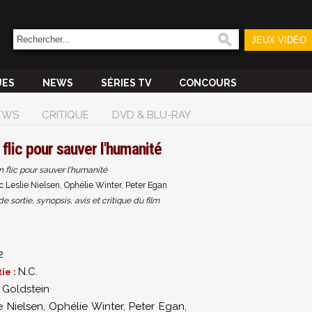
JEUX VIDÉO
UES
NEWS
SÉRIES TV
CONCOURS
EWS
CRITIQUE
DVD & BLU-RAY
n flic pour sauver l'humanité
un flic pour sauver l'humanité
c Leslie Nielsen, Ophélie Winter, Peter Egan
sortie, synopsis, avis et critique du film
2
N.C.
ie :
. Goldstein
e Nielsen
,
Ophélie Winter
,
Peter Egan
,