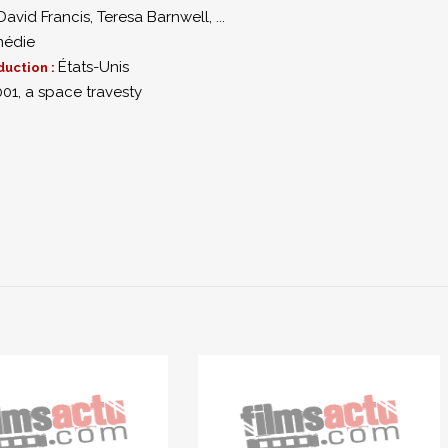
David Francis
,
Teresa Barnwell
,
...
édie
États-Unis
duction :
001, a space travesty