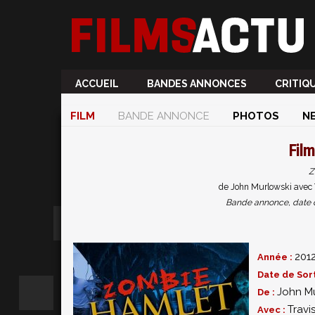
ACCUEIL
BANDES ANNONCES
CRITIQ
FILM
BANDE ANNONCE
PHOTOS
N
Fil
Z
de John Murlowski avec 
Bande annonce, date de 
201
Année :
Date de Sort
John M
De :
Travi
Avec :