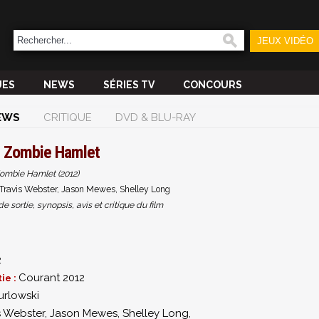
JEUX VIDÉO
UES
NEWS
SÉRIES TV
CONCOURS
EWS
CRITIQUE
DVD & BLU-RAY
m
Zombie Hamlet
ombie Hamlet (2012)
Travis Webster, Jason Mewes, Shelley Long
sortie, synopsis, avis et critique du film
2
Courant 2012
ie :
urlowski
s Webster
,
Jason Mewes
,
Shelley Long
,