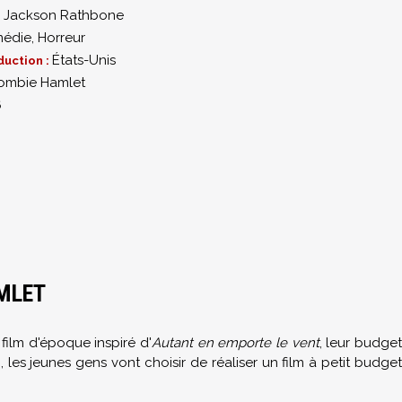
,
Jackson Rathbone
édie
,
Horreur
États-Unis
duction :
ombie Hamlet
6
AMLET
film d'époque inspiré d'
Autant en emporte le vent
, leur budge
, les jeunes gens vont choisir de réaliser un film à petit budget