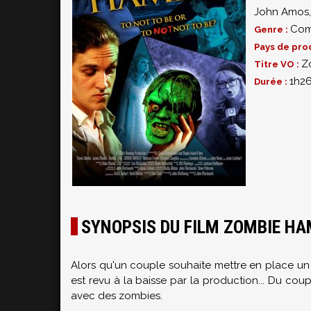
John Amos
Com
Genre :
Pays de pro
Z
Titre VO :
1h2
Durée :
SYNOPSIS DU FILM ZOMBIE H
Alors qu'un couple souhaite mettre en place un 
est revu à la baisse par la production... Du coup
avec des zombies.