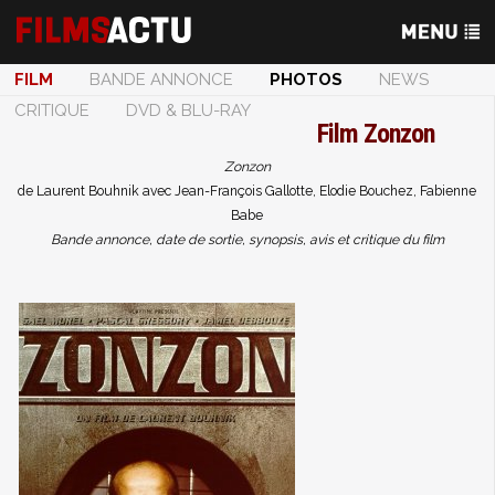
FILM
BANDE ANNONCE
PHOTOS
NEWS
CRITIQUE
DVD & BLU-RAY
Film
Zonzon
Zonzon
de Laurent Bouhnik avec Jean-François Gallotte, Elodie Bouchez, Fabienne
Babe
Bande annonce, date de sortie, synopsis, avis et critique du film