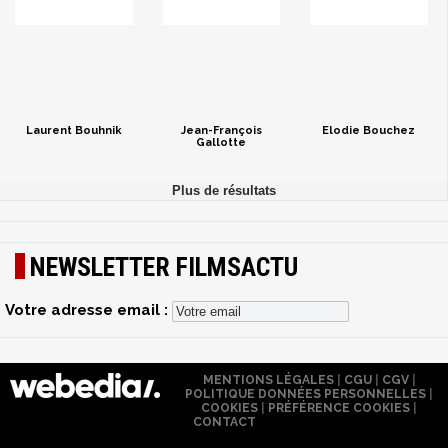
Laurent Bouhnik
Jean-François
Elodie Bouchez
Gallotte
NEWSLETTER FILMSACTU
Votre adresse email :
MENTIONS LÉGALES
|
CGU
|
CGV
|
POLITIQUE DONNÉES PERSONNELLES
|
COOKIES
|
PRÉFÉRENCE COOKIES
|
CONTACT