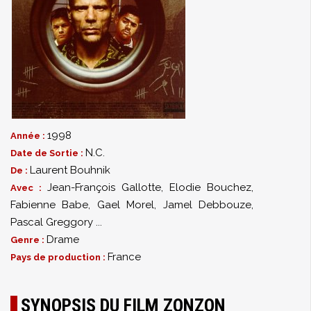
1998
Année :
N.C.
Date de Sortie :
Laurent Bouhnik
De :
Jean-François Gallotte
,
Elodie Bouchez
,
Avec :
Fabienne Babe
,
Gael Morel
,
Jamel Debbouze
,
Pascal Greggory
...
Drame
Genre :
France
Pays de production :
SYNOPSIS DU FILM ZONZON