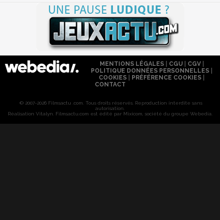
MENTIONS LÉGALES
|
CGU
|
CGV
|
POLITIQUE DONNÉES PERSONNELLES
|
COOKIES
|
PRÉFÉRENCE COOKIES
|
CONTACT
© 2007-2026 Filmsactu .com. Tous droits réservés. Reproduction interdite sans
autorisation.
Réalisation Vitalyn
. Filmsactu
.com est édité par Mixicom, société du groupe Webedia.