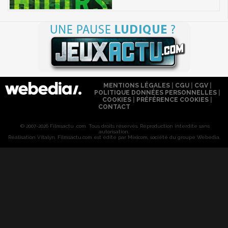
MENTIONS LÉGALES
|
CGU
|
CGV
|
POLITIQUE DONNÉES PERSONNELLES
|
COOKIES
|
PRÉFÉRENCE COOKIES
|
CONTACT
© 2007-2026 Filmsactu .com. Tous droits réservés. Reproduction interdite sans
autorisation.
Réalisation Vitalyn
. Filmsactu
.com est édité par Mixicom, société du groupe Webedia.