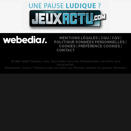
MENTIONS LÉGALES
|
CGU
|
CGV
|
POLITIQUE DONNÉES PERSONNELLES
|
COOKIES
|
PRÉFÉRENCE COOKIES
|
CONTACT
© 2007-2026 Filmsactu .com. Tous droits réservés. Reproduction interdite sans
autorisation.
Réalisation Vitalyn
. Filmsactu
.com est édité par Mixicom, société du groupe Webedia.