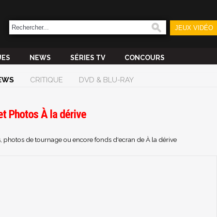
JEUX VIDÉO
UES
NEWS
SÉRIES TV
CONCOURS
EWS
CRITIQUE
DVD & BLU-RAY
et Photos À la dérive
s, photos de tournage ou encore fonds d'ecran de À la dérive