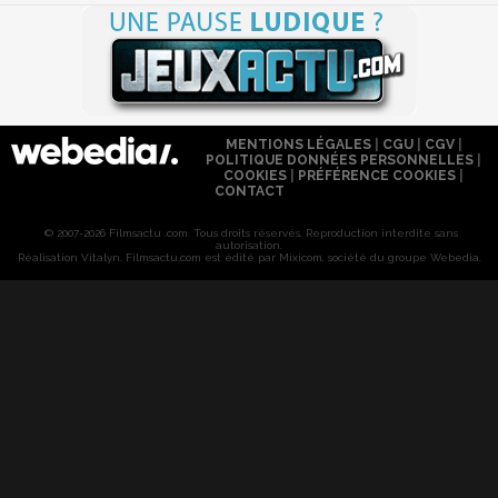
MENTIONS LÉGALES
|
CGU
|
CGV
|
POLITIQUE DONNÉES PERSONNELLES
|
COOKIES
|
PRÉFÉRENCE COOKIES
|
CONTACT
© 2007-2026 Filmsactu .com. Tous droits réservés. Reproduction interdite sans
autorisation.
Réalisation Vitalyn
. Filmsactu
.com est édité par Mixicom, société du groupe Webedia.