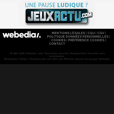
MENTIONS LÉGALES
|
CGU
|
CGV
|
POLITIQUE DONNÉES PERSONNELLES
|
COOKIES
|
PRÉFÉRENCE COOKIES
|
CONTACT
© 2007-2026 Filmsactu .com. Tous droits réservés. Reproduction interdite sans
autorisation.
Réalisation Vitalyn
. Filmsactu
.com est édité par Mixicom, société du groupe Webedia.