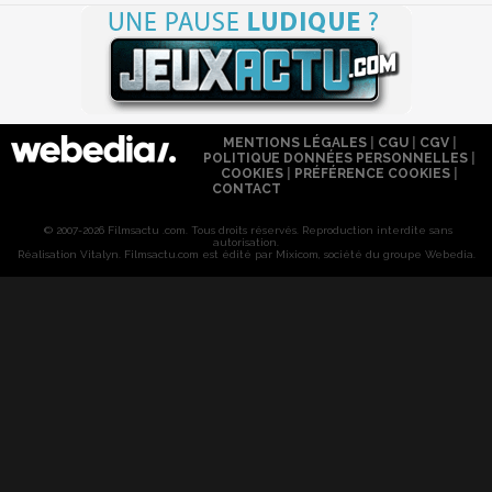
MENTIONS LÉGALES
|
CGU
|
CGV
|
POLITIQUE DONNÉES PERSONNELLES
|
COOKIES
|
PRÉFÉRENCE COOKIES
|
CONTACT
© 2007-2026 Filmsactu .com. Tous droits réservés. Reproduction interdite sans
autorisation.
Réalisation Vitalyn
. Filmsactu
.com est édité par Mixicom, société du groupe Webedia.