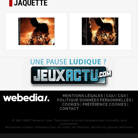
JAQUETTE
MENTIONS LÉGALES
|
CGU
|
CGV
|
POLITIQUE DONNÉES PERSONNELLES
|
COOKIES
|
PRÉFÉRENCE COOKIES
|
CONTACT
© 2007-2026 Filmsactu .com. Tous droits réservés. Reproduction interdite sans
autorisation.
Réalisation Vitalyn
. Filmsactu
.com est édité par Mixicom, société du groupe Webedia.