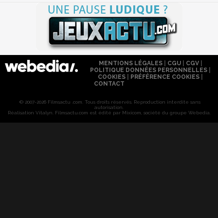
MENTIONS LÉGALES
|
CGU
|
CGV
|
POLITIQUE DONNÉES PERSONNELLES
|
COOKIES
|
PRÉFÉRENCE COOKIES
|
CONTACT
© 2007-2026 Filmsactu .com. Tous droits réservés. Reproduction interdite sans
autorisation.
Réalisation Vitalyn
. Filmsactu
.com est édité par Mixicom, société du groupe Webedia.