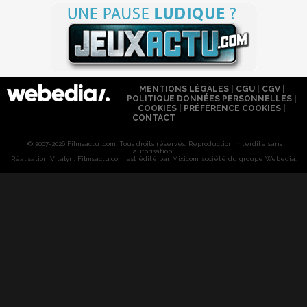
MENTIONS LÉGALES
|
CGU
|
CGV
|
POLITIQUE DONNÉES PERSONNELLES
|
COOKIES
|
PRÉFÉRENCE COOKIES
|
CONTACT
© 2007-2026 Filmsactu .com. Tous droits réservés. Reproduction interdite sans
autorisation.
Réalisation Vitalyn
. Filmsactu
.com est édité par Mixicom, société du groupe Webedia.