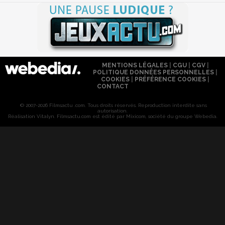
MENTIONS LÉGALES
|
CGU
|
CGV
|
POLITIQUE DONNÉES PERSONNELLES
|
COOKIES
|
PRÉFÉRENCE COOKIES
|
CONTACT
© 2007-2026 Filmsactu .com. Tous droits réservés. Reproduction interdite sans
autorisation.
Réalisation Vitalyn
. Filmsactu
.com est édité par Mixicom, société du groupe Webedia.