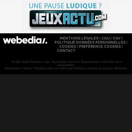
MENTIONS LÉGALES
|
CGU
|
CGV
|
POLITIQUE DONNÉES PERSONNELLES
|
COOKIES
|
PRÉFÉRENCE COOKIES
|
CONTACT
© 2007-2026 Filmsactu .com. Tous droits réservés. Reproduction interdite sans
autorisation.
Réalisation Vitalyn
. Filmsactu
.com est édité par Mixicom, société du groupe Webedia.