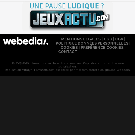
MENTIONS LÉGALES
|
CGU
|
CGV
|
POLITIQUE DONNÉES PERSONNELLES
|
COOKIES
|
PRÉFÉRENCE COOKIES
|
CONTACT
© 2007-2026 Filmsactu .com. Tous droits réservés. Reproduction interdite sans
autorisation.
Réalisation Vitalyn
. Filmsactu
.com est édité par Mixicom, société du groupe Webedia.