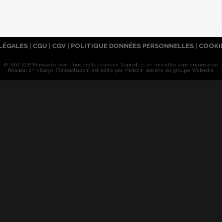
LÉGALES
|
CGU
|
CGV
|
POLITIQUE DONNÉES PERSONNELLES
|
COOKI
© 2007-2026 Filmsactu .com. Tous droits réservés. Reproduction interdite sans autorisation.
Réalisation Vitalyn
. Filmsactu
.com est édité par Mixicom, société du groupe Webedia.