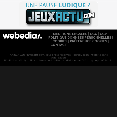
MENTIONS LÉGALES
|
CGU
|
CGV
|
POLITIQUE DONNÉES PERSONNELLES
|
COOKIES
|
PRÉFÉRENCE COOKIES
|
CONTACT
© 2007-2026 Filmsactu .com. Tous droits réservés. Reproduction interdite sans
autorisation.
Réalisation Vitalyn
. Filmsactu
.com est édité par Mixicom, société du groupe Webedia.