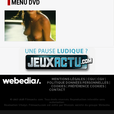
MENU DVD
MENTIONS LÉGALES
|
CGU
|
CGV
|
POLITIQUE DONNÉES PERSONNELLES
|
COOKIES
|
PRÉFÉRENCE COOKIES
|
CONTACT
© 2007-2026 Filmsactu .com. Tous droits réservés. Reproduction interdite sans
autorisation.
Réalisation Vitalyn
. Filmsactu
.com est édité par Mixicom, société du groupe Webedia.