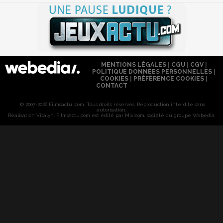
MENTIONS LÉGALES
|
CGU
|
CGV
|
POLITIQUE DONNÉES PERSONNELLES
|
COOKIES
|
PRÉFÉRENCE COOKIES
|
CONTACT
© 2007-2026 Filmsactu .com. Tous droits réservés. Reproduction interdite sans
autorisation.
Réalisation Vitalyn
. Filmsactu
.com est édité par Mixicom, société du groupe Webedia.