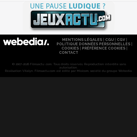
MENTIONS LÉGALES
|
CGU
|
CGV
|
POLITIQUE DONNÉES PERSONNELLES
|
COOKIES
|
PRÉFÉRENCE COOKIES
|
CONTACT
© 2007-2026 Filmsactu .com. Tous droits réservés. Reproduction interdite sans
autorisation.
Réalisation Vitalyn
. Filmsactu
.com est édité par Mixicom, société du groupe Webedia.