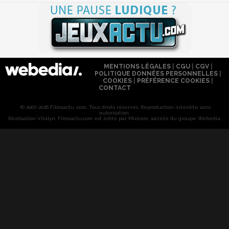
MENTIONS LÉGALES
|
CGU
|
CGV
|
POLITIQUE DONNÉES PERSONNELLES
|
COOKIES
|
PRÉFÉRENCE COOKIES
|
CONTACT
© 2007-2026 Filmsactu .com. Tous droits réservés. Reproduction interdite sans
autorisation.
Réalisation Vitalyn
. Filmsactu
.com est édité par Mixicom, société du groupe Webedia.