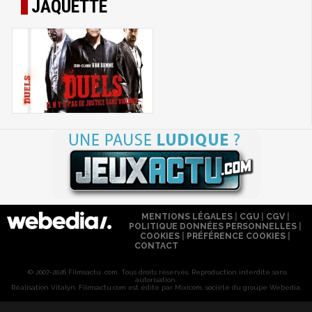
JAQUETTE
MENTIONS LÉGALES
|
CGU
|
CGV
|
POLITIQUE DONNÉES PERSONNELLES
|
COOKIES
|
PRÉFÉRENCE COOKIES
|
CONTACT
© 2007-2026 Filmsactu .com. Tous droits réservés. Reproduction interdite sans
autorisation.
Réalisation Vitalyn
. Filmsactu
.com est édité par Mixicom, société du groupe Webedia.