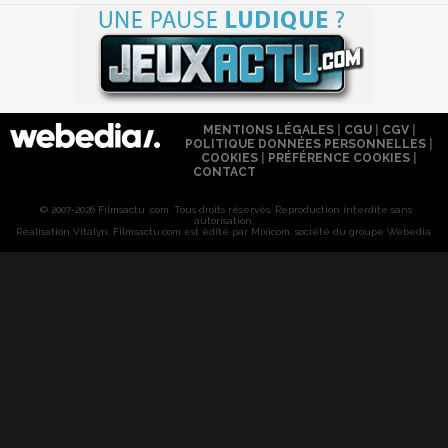
MENTIONS LÉGALES
|
CGU
|
CGV
|
POLITIQUE DONNÉES PERSONNELLES
|
COOKIES
|
PRÉFÉRENCE COOKIES
|
CONTACT
© 2007-2026 Filmsactu .com. Tous droits réservés. Reproduction interdite sans
autorisation.
Réalisation Vitalyn
. Filmsactu
.com est édité par Mixicom, société du groupe Webedia.